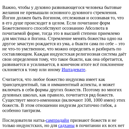
Важно, чтобы у духовно развивающегося человека бытовые
желания не превышали основного духовного стремления.
Йогин должен быть йогином, отслеживая и осознавая то, что
в его душе происходит в целом. Если почитание форм
Божетсвенного способствуют осознанию Абсолюта в
почитаемой форме, тогда это в высшей степени приемлемо
для мистика и йогина. Стремление менять божества одно на
другое зачастую рождается из ума, а бхакти сама по себе – это
не что-то умственное, что можно определять и разбирать по
составляющим. Каждая индуистская религиозная система даёт
свои определения тому, что такое бхакти, как она обретается,
развивается и усиливается, в конечном итоге всё поклонение
склоняется к тому или иному
Иштадевате
.
Считается, что любое божество индуизма имеет как
трансцендентный, так и имманентный аспекты, и может
включать в себя формы других божеств. Поэтому во многих
духовных школах, как правило, почитается ряд божеств.
Существует много-именники (включают 108, 1000 имен) этих
божеств. В этом отношении индуизм достаточно гибок, а
особенно тантризм.
Последователи натха-
сампрадайи
признают божеств и не
только индуистских, но для
садханы
в почитании их всех нет