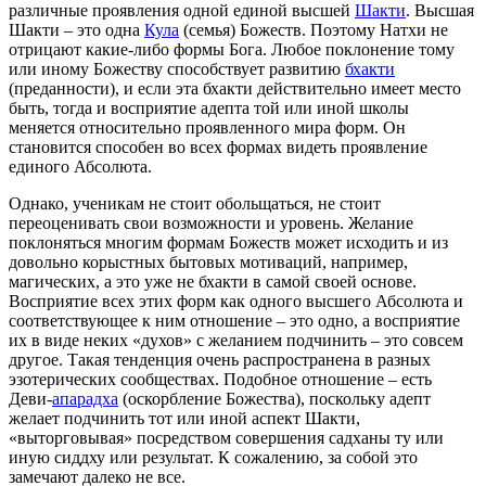
различные проявления одной единой высшей
Шакти
. Высшая
Шакти – это одна
Кула
(семья) Божеств. Поэтому Натхи не
отрицают какие-либо формы Бога. Любое поклонение тому
или иному Божеству способствует развитию
бхакти
(преданности), и если эта бхакти действительно имеет место
быть, тогда и восприятие адепта той или иной школы
меняется относительно проявленного мира форм. Он
становится способен во всех формах видеть проявление
единого Абсолюта.
Однако, ученикам не стоит обольщаться, не стоит
переоценивать свои возможности и уровень. Желание
поклоняться многим формам Божеств может исходить и из
довольно корыстных бытовых мотиваций, например,
магических, а это уже не бхакти в самой своей основе.
Восприятие всех этих форм как одного высшего Абсолюта и
соответствующее к ним отношение – это одно, а восприятие
их в виде неких «духов» с желанием подчинить – это совсем
другое. Такая тенденция очень распространена в разных
эзотерических сообществах. Подобное отношение – есть
Деви-
апарадха
(оскорбление Божества), поскольку адепт
желает подчинить тот или иной аспект Шакти,
«выторговывая» посредством совершения садханы ту или
иную сиддху или результат. К сожалению, за собой это
замечают далеко не все.