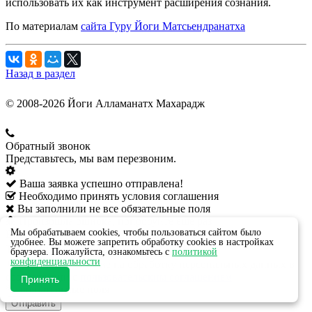
использовать их как инструмент расширения сознания.
По материалам
сайта Гуру Йоги Матсьендранатха
Назад в раздел
© 2008-2026 Йоги Алламанатх Махарадж
Обратный звонок
Представьтесь, мы вам перезвоним.
Ваша заявка успешно отправлена!
Необходимо принять условия соглашения
Вы заполнили не все обязательные поля
Произошла ошибка, попробуйте ещё раз
Мы обрабатываем cookies, чтобы пользоваться сайтом было
Ваше имя:
*
удобнее. Вы можете запретить обработку cookies в настройках
Телефон:
*
браузера. Пожалуйста, ознакомьтесь с
политикой
конфиденциальности
Даю своё согласие на обработку персональных данных в
соответствии с
пользовательским соглашением
Принять
*
- обязательные поля