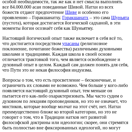
особой необходимости, так же как и нет смысла выполнять
все 84.000.000 асан поведанные Шивой. Натхи из всех
божеств отдают предпочтение
Шиве
и особенно его
проявлению – Горакшанатху.
Горакшанатх
– это сама
Шуньята
(пустота), которая достигается йогической садханой, в эти
моменты йогин осознаёт себя как Шуньятму.
Настоящий йогический опыт также включает в себя всё то,
что достигается посредством
упасаны
(религиозное
поклонение, почитание божества) различными духовными
школами и традициями. Каждая школа в своей основе
отличается трактовкой того, чем является освобождение и
духовный опыт в целом. Каждый сам должен понять для себя,
что Пути это не некая философия индуизма.
Вопросы о том, что есть просветление – бесконечные, и
ограничить их словами не возможно. Чем больше у кого-либо
появляется настоящий духовный опыт, тем меньше он
пытается его как-либо охарактеризовать. Мы часто судим о
духовном по лекциям проповедников, но это не означает, что
мистиков, которые вообще молчат на этот счёт, нет. Натхи
преимущественно ближе ко второй категории, но это не
говорит о том, что в Традиции натхов нет развитой
философской доктрины или идеологии; скорее, они стремятся
быть полностью вне фиксированных идеологий, но могут