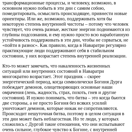
трансформационные процессы, и человеку, возможно, в
основном нужно побыть в эти дни с самим собою,
помедитировать, осмыслить происходящее, привнести новые
ориентиры. Или же, возможно, поддерживать хотя бы
некоторую степень внутренней чистоты – потому что человек
чувствует, что очень разные, жесткие энергии поднимаются из
глубины подсознания, и ему нужно просто всю наработанную
устойчивость поддерживать в эти дни, чтобы не сорваться, не
«пойти в разнос». Как правило, когда в Наваратри регулярно
практикующие люди поддерживают себя в стабильном
состоянии, у них возрастает степень внутренней реализации.
Кто-то может замечать, что накаленность жизненных
ситуаций или внутренних состояний в Наваратри
многократно возрастает. Этот праздник – скорее
энергетический период, когда символически Богиня Дурга
побеждает демонов, олицетворяющих основные наши
омрачения (лень, жадность, страх, похоть, гнев и другие
состояния). И нужно понимать, что битва – это когда бьются
две стороны, а не просто Богиня без всяких усилий
уничтожает демонов, которые никак не сопротивляются.
Происходит нешуточная битва, поэтому в целом ситуация в
эти дни может быть неблагостная. Но те люди, у которых
сложились с Дургой такие отношения, что они испытывают
очень сильное, глубокое чувство к Богине, с внутренней