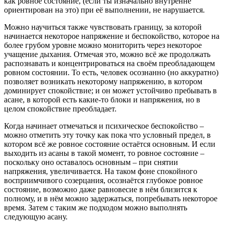
как ровное состояние, (если ты изначально внутренне
ориентирован на это) при её выполнении, не нарушается.
Можно научиться также чувствовать границу, за которой
начинается некоторое напряжение и беспокойство, которое на
более грубом уровне можно мониторить через некоторое
учащение дыхания. Отмечая это, можно всё же продолжать
распознавать и концентрироваться на своём преобладающем
ровном состоянии. То есть, человек осознанно (но аккуратно)
позволяет возникать некоторому напряжению, в котором
доминирует спокойствие; и он может устойчиво пребывать в
асане, в которой есть какие-то блоки и напряжения, но в
целом спокойствие преобладает.
Когда начинает отмечаться и психическое беспокойство –
можно отметить эту точку как пока что условный предел, в
котором всё же ровное состояние остаётся основным. И если
выходить из асаны в такой момент, то ровное состояние –
поскольку оно оставалось основным – при снятии
напряжения, увеличивается. На таком фоне спокойного
восприимчивого созерцания, осознаётся глубокое ровное
состояние, возможно даже равновесие в нём близится к
полному, и в нём можно задержаться, попребывать некоторое
время. Затем с таким же подходом можно выполнять
следующую асану.