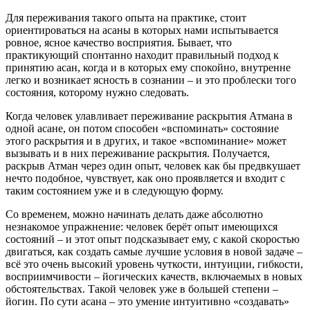
Для переживания такого опыта на практике, стоит
ориентироваться на асаны в которых нами испытывается
ровное, ясное качество восприятия. Бывает, что
практикующий спонтанно находит правильный подход к
принятию асан, когда и в которых ему спокойно, внутренне
легко и возникает ясность в сознании – и это проблески того
состояния, которому нужно следовать.
Когда человек улавливает переживание раскрытия Атмана в
одной асане, он потом способен «вспоминать» состояние
этого раскрытия и в других, и такое «вспоминание» может
вызывать и в них переживание раскрытия. Получается,
раскрыв Атман через один опыт, человек как бы предвкушает
нечто подобное, чувствует, как оно проявляется и входит с
таким состоянием уже и в следующую форму.
Со временем, можно начинать делать даже абсолютно
незнакомое упражнение: человек берёт опыт имеющихся
состояний – и этот опыт подсказывает ему, с какой скоростью
двигаться, как создать самые лучшие условия в новой задаче –
всё это очень высокий уровень чуткости, интуиции, гибкости,
восприимчивости – йогических качеств, включаемых в новых
обстоятельствах. Такой человек уже в большей степени –
йогин. По сути асана – это умение интуитивно «создавать»