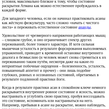
условия, максимально близкие к тому, чтобы состояние
раскрытия Атмана как можно естественнее пробуждалось в
каждой форме.
Для западного человека, если он начинал практиковать асаны
как жёсткую физкультуру, часто сложно «начать с чистого
листа» и переживать естественное состояние
ананды
.
Удовольствие от чрезмерного напряжения работающих мышц
– слишком грубое, и оно ограничивает спектр других
переживаний, более тонкого характера. И хотя сильная
мышечная усталость в результате форсирования выполняемых
упражнений, приводит к временной остановке внутреннего
диалога и безмыслию (и человек может снова стремиться к их
переживанию таким путём, несмотря даже на какие-то
неприятные побочные ощущения – болезненность, усталость,
повышенный аппетит и прочее) – они лишь подобие
глубоких, ровных и осознанных состояний, обретаемых в
результате подлинной практики йоги.
Когда в результате практики асан в спокойном ключе немного
раскрывается внутреннее ровное состояние и ясность, можно
выстраивать и углублять свою практику, пробуя воссоздавать
это состояние, вспоминать или настраиваться на него.
Например, пребывая в асане на раскрытие, можно наблюдать,