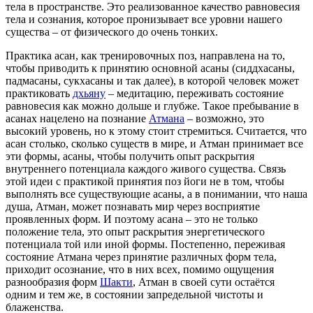
тела в пространстве. Это реализованное качество равновесия
тела и сознания, которое пронизывает все уровни нашего
существа – от физического до очень тонких.
Практика асан, как тренировочных поз, направлена на то,
чтобы приводить к принятию основной асаны (сиддхасаны,
падмасаны, сукхасаны и так далее), в которой человек может
практиковать
дхьяну
– медитацию, переживать состояние
равновесия как можно дольше и глубже. Такое пребывание в
асанах нацелено на познание
Атмана
– возможно, это
высокий уровень, но к этому стоит стремиться. Считается, что
асан столько, сколько существ в мире, и Атман принимает все
эти формы, асаны, чтобы получить опыт раскрытия
внутреннего потенциала каждого живого существа. Связь
этой идеи с практикой принятия поз йоги не в том, чтобы
выполнять все существующие асаны, а в понимании, что наша
душа, Атман, может познавать мир через восприятие
проявленных форм. И поэтому асана – это не только
положение тела, это опыт раскрытия энергетического
потенциала той или иной формы. Постепенно, переживая
состояние Атмана через принятие различных форм тела,
приходит осознание, что в них всех, помимо ощущения
разнообразия форм
Шакти
, Атман в своей сути остаётся
одним и тем же, в состоянии запредельной чистоты и
блаженства.