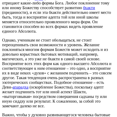
отрицают какие-либо формы Бога. Любое поклонение тому
или иному Божеству способствует развитию
бхакти
(преданности), и если эта бхакти действительно имеет место
быть, тогда и восприятие адепта той или иной школы
меняется относительно проявленного мира форм. Он
становится способен во всех формах видеть проявление
единого Абсолюта.
Однако, ученикам не стоит обольщаться, не стоит
переоценивать свои возможности и уровень. Желание
поклоняться многим формам Божеств может исходить и из
довольно корыстных бытовых мотиваций, например,
магических, а это уже не бхакти в самой своей основе.
Восприятие всех этих форм как одного высшего Абсолюта и
соответствующее к ним отношение – это одно, а восприятие
их в виде неких «духов» с желанием подчинить – это совсем
другое. Такая тенденция очень распространена в разных
эзотерических сообществах. Подобное отношение – есть
Деви-
апарадха
(оскорбление Божества), поскольку адепт
желает подчинить тот или иной аспект Шакти,
«выторговывая» посредством совершения садханы ту или
иную сиддху или результат. К сожалению, за собой это
замечают далеко не все.
Важно, чтобы у духовно развивающегося человека бытовые