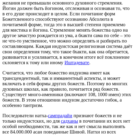
желания не превышали основного духовного стремления.
Йогин должен быть йогином, отслеживая и осознавая то, что
в его душе происходит в целом. Если почитание форм
Божетсвенного способствуют осознанию Абсолюта в
почитаемой форме, тогда это в высшей степени приемлемо
для мистика и йогина. Стремление менять божества одно на
другое зачастую рождается из ума, а бхакти сама по себе – это
не что-то умственное, что можно определять и разбирать по
составляющим. Каждая индуистская религиозная система даёт
свои определения тому, что такое бхакти, как она обретается,
развивается и усиливается, в конечном итоге всё поклонение
склоняется к тому или иному
Иштадевате
.
Считается, что любое божество индуизма имеет как
трансцендентный, так и имманентный аспекты, и может
включать в себя формы других божеств. Поэтому во многих
духовных школах, как правило, почитается ряд божеств.
Существует много-именники (включают 108, 1000 имен) этих
божеств. В этом отношении индуизм достаточно гибок, а
особенно тантризм.
Последователи натха-
сампрадайи
признают божеств и не
только индуистских, но для
садханы
в почитании их всех нет
особой необходимости, так же как и нет смысла выполнять
все 84.000.000 асан поведанные Шивой. Натхи из всех