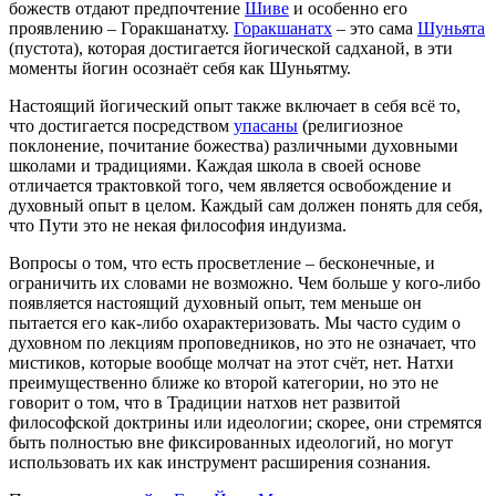
божеств отдают предпочтение
Шиве
и особенно его
проявлению – Горакшанатху.
Горакшанатх
– это сама
Шуньята
(пустота), которая достигается йогической садханой, в эти
моменты йогин осознаёт себя как Шуньятму.
Настоящий йогический опыт также включает в себя всё то,
что достигается посредством
упасаны
(религиозное
поклонение, почитание божества) различными духовными
школами и традициями. Каждая школа в своей основе
отличается трактовкой того, чем является освобождение и
духовный опыт в целом. Каждый сам должен понять для себя,
что Пути это не некая философия индуизма.
Вопросы о том, что есть просветление – бесконечные, и
ограничить их словами не возможно. Чем больше у кого-либо
появляется настоящий духовный опыт, тем меньше он
пытается его как-либо охарактеризовать. Мы часто судим о
духовном по лекциям проповедников, но это не означает, что
мистиков, которые вообще молчат на этот счёт, нет. Натхи
преимущественно ближе ко второй категории, но это не
говорит о том, что в Традиции натхов нет развитой
философской доктрины или идеологии; скорее, они стремятся
быть полностью вне фиксированных идеологий, но могут
использовать их как инструмент расширения сознания.