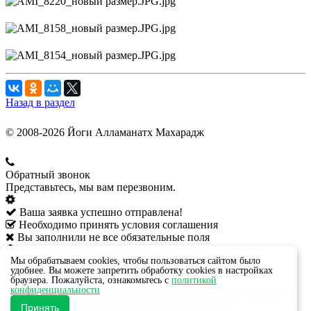
Назад в раздел
© 2008-2026 Йоги Алламанатх Махарадж
Обратный звонок
Представьтесь, мы вам перезвоним.
Ваша заявка успешно отправлена!
Необходимо принять условия соглашения
Вы заполнили не все обязательные поля
Произошла ошибка, попробуйте ещё раз
Мы обрабатываем cookies, чтобы пользоваться сайтом было
Ваше имя:
*
удобнее. Вы можете запретить обработку cookies в настройках
Телефон:
*
браузера. Пожалуйста, ознакомьтесь с
политикой
конфиденциальности
Даю своё согласие на обработку персональных данных в
соответствии с
пользовательским соглашением
Принять