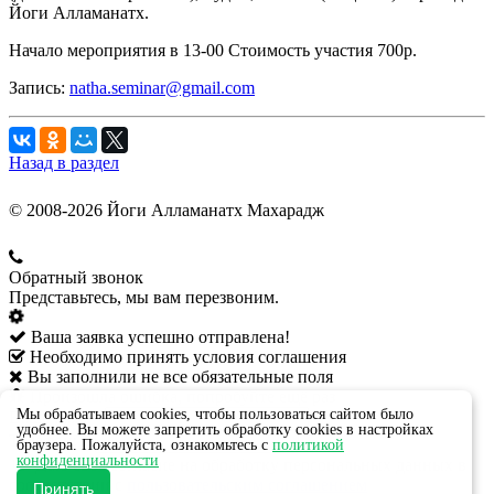
Йоги Алламанатх.
Начало мероприятия в 13-00 Стоимость участия 700р.
Запись:
natha.seminar@gmail.com
Назад в раздел
© 2008-2026 Йоги Алламанатх Махарадж
Обратный звонок
Представьтесь, мы вам перезвоним.
Ваша заявка успешно отправлена!
Необходимо принять условия соглашения
Вы заполнили не все обязательные поля
Произошла ошибка, попробуйте ещё раз
Мы обрабатываем cookies, чтобы пользоваться сайтом было
Ваше имя:
*
удобнее. Вы можете запретить обработку cookies в настройках
Телефон:
*
браузера. Пожалуйста, ознакомьтесь с
политикой
конфиденциальности
Даю своё согласие на обработку персональных данных в
соответствии с
пользовательским соглашением
Принять