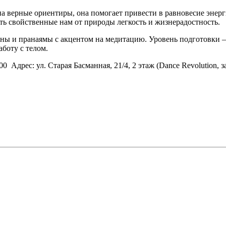
а верные ориентиры, она помогает привести в равновесие энерги
ь свойственные нам от природы легкость и жизнерадостность.
аны и пранаямы с акцентом на медитацию. Уровень подготовки – 
боту с телом.
0 Адрес: ул. Старая Басманная, 21/4, 2 этаж (Dance Revolution, з