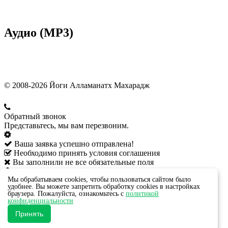
Аудио (MP3)
© 2008-2026 Йоги Алламанатх Махарадж
Обратный звонок
Представьтесь, мы вам перезвоним.
Ваша заявка успешно отправлена!
Необходимо принять условия соглашения
Вы заполнили не все обязательные поля
Произошла ошибка, попробуйте ещё раз
Мы обрабатываем cookies, чтобы пользоваться сайтом было
Ваше имя:
*
удобнее. Вы можете запретить обработку cookies в настройках
Телефон:
*
браузера. Пожалуйста, ознакомьтесь с
политикой
конфиденциальности
Даю своё согласие на обработку персональных данных в
соответствии с
пользовательским соглашением
Принять
*
- обязательные поля